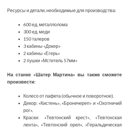
Ресурсы и детали, необходимые для производства:
600 ед. металлолома
300 ед. меди
150 талеров
3 кабины «Докер»
2 кабины «Егерь»
2 пушки «Мститель 57мм»
На станке «Шатер Мартина» вы также сможете
произвести:
Колесо от лафета (обычное и поворотное).
Декор: «Кистень», «Бронечереп» и «Охотничий
рог».
Краски: «Тевтонский крест», «Тевтонская
лента», «Тевтонский орел», «Геральдическая