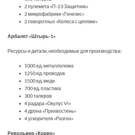
2 пулемета «П-23 Защитник»
2 микрофабрики «Генезис»
2 поворотных «Колеса с цепями»
Арбалет «Штырь-1»
Ресурсы и детали, необходимые для производства:
1000 ед. металлолома
1250 ед. проводов
1500 ед. меди
700 ед. пластика
300 талеров
4 радара «Окулус VI»
4 дрона «Прихвостень»
4 ускорителя «Разгон»
Револьвер «Корво»