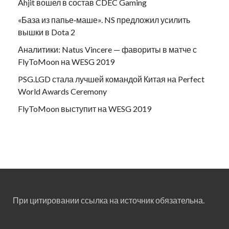
Ahjit вошел в состав CDEC Gaming
«База из папье‑маше». NS предложил усилить
вышки в Dota 2
Аналитики: Natus Vincere — фавориты в матче с
FlyToMoon на WESG 2019
PSG.LGD стала лучшей командой Китая на Perfect
World Awards Ceremony
FlyToMoon выступит на WESG 2019
При цитировании ссылка на источник обязательна.