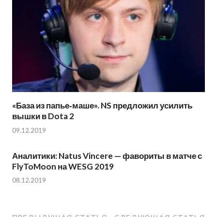
«База из папье‑маше». NS предложил усилить
вышки в Dota 2
09.12.2019
Аналитики: Natus Vincere — фавориты в матче с
FlyToMoon на WESG 2019
08.12.2019