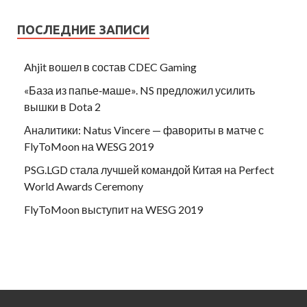
ПОСЛЕДНИЕ ЗАПИСИ
Ahjit вошел в состав CDEC Gaming
«База из папье‑маше». NS предложил усилить
вышки в Dota 2
Аналитики: Natus Vincere — фавориты в матче с
FlyToMoon на WESG 2019
PSG.LGD стала лучшей командой Китая на Perfect
World Awards Ceremony
FlyToMoon выступит на WESG 2019