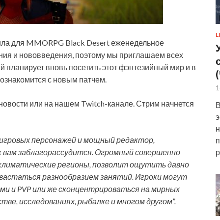
L
овила для MMORPG Black Desert еженедельное
ия и нововведения, поэтому мы приглашаем всех
 планирует вновь посетить этот фэнтезийный мир и в
ознакомится с новым патчем.
1
новости или на нашем Twitch-канале. Стрим начнется
В
э
н
р игровых персонажей и мощный редактор,
п
р
к вам заблагорассудится. Огромный совершенно
климатические регионы, позволит ощутить давно
хвастаться разнообразием занятий. Игроки могут
ми и PVP или же сконцентрироваться на мирных
тве, исследованиях, рыбалке и многом другом”.