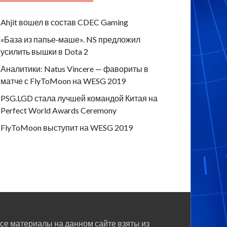
Ahjit вошел в состав CDEC Gaming
«База из папье‑маше». NS предложил
усилить вышки в Dota 2
Аналитики: Natus Vincere — фавориты в
матче с FlyToMoon на WESG 2019
PSG.LGD стала лучшей командой Китая на
Perfect World Awards Ceremony
FlyToMoon выступит на WESG 2019
се материалы на данном сайте взяты из