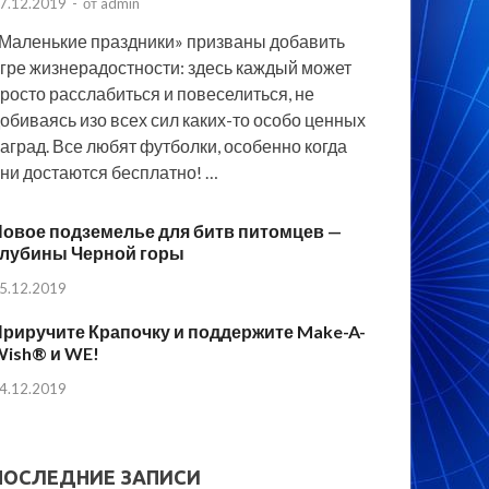
7.12.2019
-
от
admin
Маленькие праздники» призваны добавить
гре жизнерадостности: здесь каждый может
росто расслабиться и повеселиться, не
обиваясь изо всех сил каких-то особо ценных
аград. Все любят футболки, особенно когда
ни достаются бесплатно! …
овое подземелье для битв питомцев —
Глубины Черной горы
5.12.2019
риручите Крапочку и поддержите Make-A-
Wish® и WE!
4.12.2019
ПОСЛЕДНИЕ ЗАПИСИ