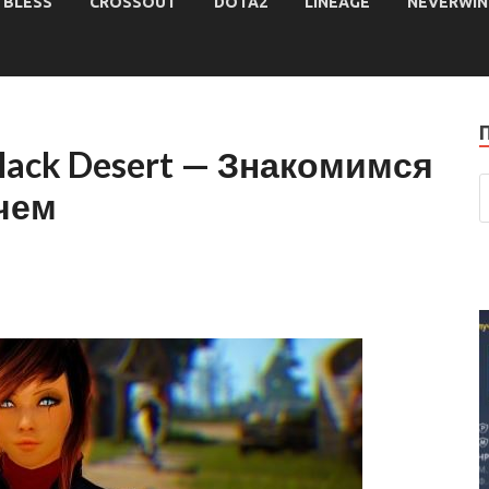
BLESS
CROSSOUT
DOTA2
LINEAGE
NEVERWIN
Black Desert — Знакомимся
чем