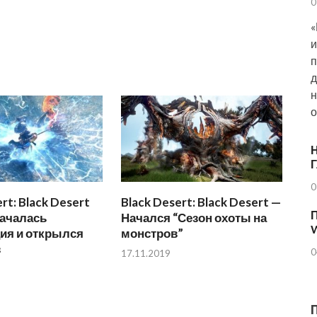
0
«
и
п
д
н
о
Н
0
rt: Black Desert
Black Desert: Black Desert —
П
Началась
Начался “Сезон охоты на
ия и открылся
монстров”
з
0
17.11.2019