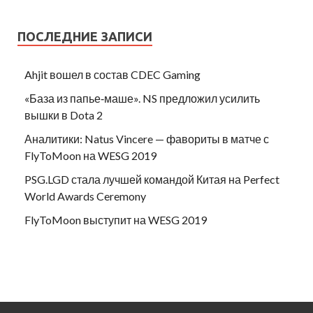
ПОСЛЕДНИЕ ЗАПИСИ
Ahjit вошел в состав CDEC Gaming
«База из папье‑маше». NS предложил усилить
вышки в Dota 2
Аналитики: Natus Vincere — фавориты в матче с
FlyToMoon на WESG 2019
PSG.LGD стала лучшей командой Китая на Perfect
World Awards Ceremony
FlyToMoon выступит на WESG 2019