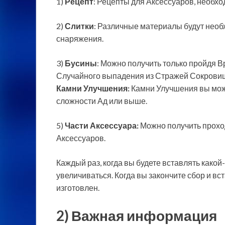
1)
Рецепт
: Рецепты для Аксессуаров, необхо
2)
Слитки
: Различные материалы будут нео
снаряжения.
3)
Бусины
: Можно получить только пройдя 
Случайного выпадения из Стражей Сокровищ
Камни Улучшения:
Камни Улучшения вы мож
сложности Ад или выше.
5)
Части Аксессуара:
Можно получить прохо
Аксессуаров.
Каждый раз, когда вы будете вставлять какой
увеличиваться. Когда вы закончите сбор и вс
изготовлен.
2) Важная информация