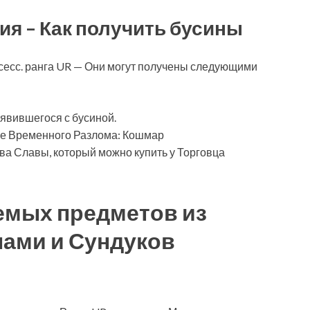
я – Как получить бусины
сесс. ранга UR — Они могут получены следующими
явившегося с бусиной.
ие Временного Разлома: Кошмар
ва Славы, который можно купить у Торговца
емых предметов из
лами и Сундуков