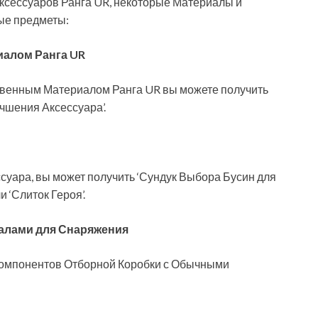
ксессуаров Ранга UR, некоторые Материалы и
вые предметы:
иалом Ранга UR
твенным Материалом Ранга UR вы можете получить
чшения Аксессуара’.
суара, вы может получить ‘Сундук Выбора Бусин для
и ‘Слиток Героя’.
алами для Снаряжения
к компонентов Отборной Коробки с Обычными