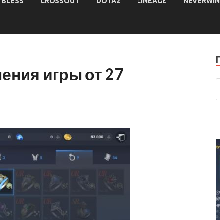
BLESS
CROSSOUT
DOTA2
LINEAGE
NEVERWIN
ения игры от 27