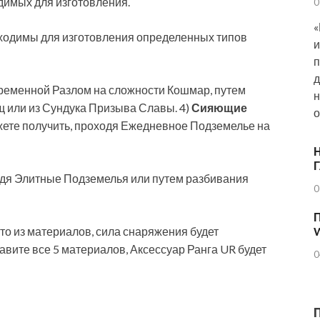
димых для изготовления.
0
«
бходимы для изготовления определенных типов
и
п
д
Временной Разлом на сложности Кошмар, путем
н
 или из Сундука Призыва Славы. 4)
Сияющие
о
ете получить, проходя Ежедневное Подземелье на
Н
дя Элитные Подземелья или путем разбивания
0
П
-то из материалов, сила снаряжения будет
тавите все 5 материалов, Аксессуар Ранга UR будет
0