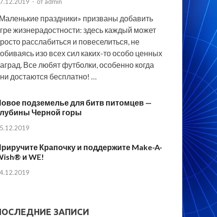
7.12.2019
-
от
admin
Маленькие праздники» призваны добавить
гре жизнерадостности: здесь каждый может
росто расслабиться и повеселиться, не
обиваясь изо всех сил каких-то особо ценных
аград. Все любят футболки, особенно когда
ни достаются бесплатно! …
овое подземелье для битв питомцев —
Глубины Черной горы
5.12.2019
риручите Крапочку и поддержите Make-A-
Wish® и WE!
4.12.2019
ПОСЛЕДНИЕ ЗАПИСИ