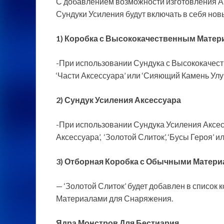
С добавлением возможности изготовления А
Сундуки Усиления будут включать в себя но
1) Коробка с Высококачественным Матер
-При использовании Сундука с Высококачес
‘Части Аксессуара’ или ‘Сияющий Камень Улу
2) Сундук Усиления Аксессуара
-При использовании Сундука Усиления Аксес
Аксессуара’, ‘Золотой Слиток’, ‘Бусы Героя’ ил
3) Отборная Коробка с Обычными Матери
— ‘Золотой Слиток’ будет добавлен в списо
Материалами для Снаряжения.
Ядра Монстров Для Бестиария