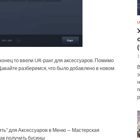
L
1
аконец то ввели UR-ранг для аксессуаров. Помимо
В
 Давайте разберемся, что было добавлено в новом
э
н
п
р
ить” для Аксессуаров в Меню — Мастерская
ак получить бусины