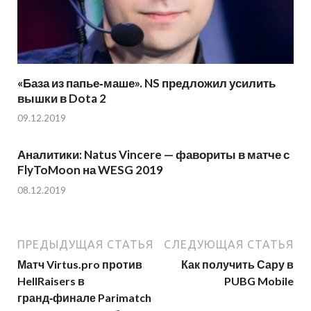
«База из папье‑маше». NS предложил усилить
вышки в Dota 2
09.12.2019
Аналитики: Natus Vincere — фавориты в матче с
FlyToMoon на WESG 2019
08.12.2019
ПРЕДЫДУЩАЯ СТАТЬЯ
СЛЕДУЮЩАЯ СТАТЬЯ
Матч Virtus.pro против
Как получить Сару в
HellRaisers в
PUBG Mobile
гранд‑финале Parimatch