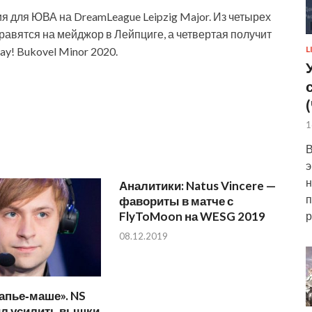
 для ЮВА на DreamLeague Leipzig Major. Из четырех
равятся на мейджор в Лейпциге, а четвертая получит
y! Bukovel Minor 2020.
L
1
В
э
н
Аналитики: Natus Vincere —
п
фавориты в матче с
р
FlyToMoon на WESG 2019
08.12.2019
папье‑маше». NS
л усилить вышки