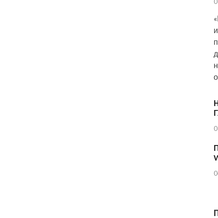
0
«
и
п
д
н
о
Н
0
П
0