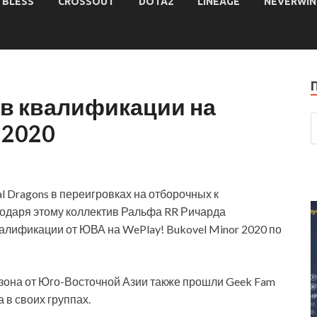
BLESS
CROSSOUT
DOTA2
LINEAGE
NEVERWIN
 в квалификации на
 2020
al Dragons в переигровках на отборочных к
агодаря этому коллектив Ральфа RR Ричарда
алификации от ЮВА на WePlay! Bukovel Minor 2020 по
зона от Юго-Восточной Азии также прошли Geek Fam
 в своих группах.