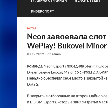
ГЛАВНАЯ СТРАНИЦА
BLACK DESERT
КИБЕРСПОРТ
DOTA2
Neon завоевала слот
WePlay! Bukovel Minor
03.12.2019
-
от
admin
Команда Neon Esports победила Sterling Glob
DreamLeague Leipzig Major со счетом 2:0. Бл
Пеньяно обеспечил себе место в закрытой кв
Dota 2.
В закрытые отборочные на второй майнор се
и BOOM Esports, которые заняли третьи места