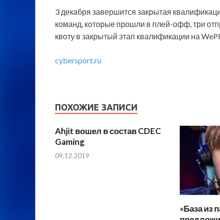
3 декабря завершится закрытая квалификация
команд, которые прошли в плей-офф, три отп
квоту в закрытый этап квалификации на WePla
cybersport.ru
ПОХОЖИЕ ЗАПИСИ
Ahjit вошел в состав CDEC
Gaming
09.12.2019
«База из 
предложи