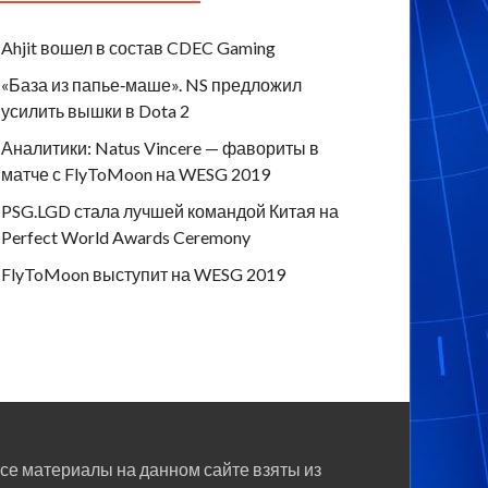
Ahjit вошел в состав CDEC Gaming
«База из папье‑маше». NS предложил
усилить вышки в Dota 2
Аналитики: Natus Vincere — фавориты в
матче с FlyToMoon на WESG 2019
PSG.LGD стала лучшей командой Китая на
Perfect World Awards Ceremony
FlyToMoon выступит на WESG 2019
се материалы на данном сайте взяты из