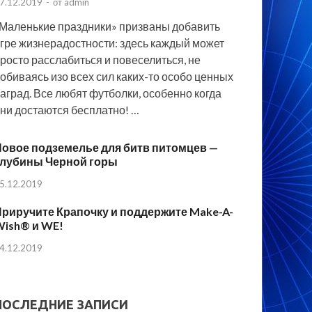
7.12.2019
-
от
admin
Маленькие праздники» призваны добавить
гре жизнерадостности: здесь каждый может
росто расслабиться и повеселиться, не
обиваясь изо всех сил каких-то особо ценных
аград. Все любят футболки, особенно когда
ни достаются бесплатно! …
овое подземелье для битв питомцев —
Глубины Черной горы
5.12.2019
риручите Крапочку и поддержите Make-A-
Wish® и WE!
4.12.2019
ПОСЛЕДНИЕ ЗАПИСИ