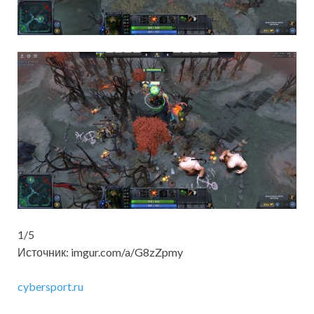
1/5
Источник: imgur.com/a/G8zZpmy
cybersport.ru