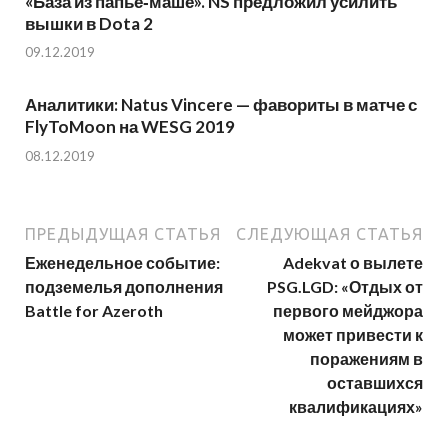
«База из папье‑маше». NS предложил усилить
вышки в Dota 2
09.12.2019
Аналитики: Natus Vincere — фавориты в матче с
FlyToMoon на WESG 2019
08.12.2019
ПРЕДЫДУЩАЯ СТАТЬЯ
СЛЕДУЮЩАЯ СТАТЬЯ
Еженедельное событие:
Adekvat о вылете
подземелья дополнения
PSG.LGD: «Отдых от
Battle for Azeroth
первого мейджора
может привести к
поражениям в
оставшихся
квалификациях»