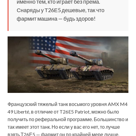
именно тем, кто играет без према.
Снаряды у Т26Е5 дешевые, так что
фармит машина — будь здоров!
Французский тяжелый танк восьмого уровня AMX M4
49 Liberté, в отличие от T26E5 Patriot, можно было
получить по реферальной программе. Большинство и
так имеет этот танк. Но если у вас его нет, то лучше
взять Т26Е5 — фармит он по крайней мере лучше.