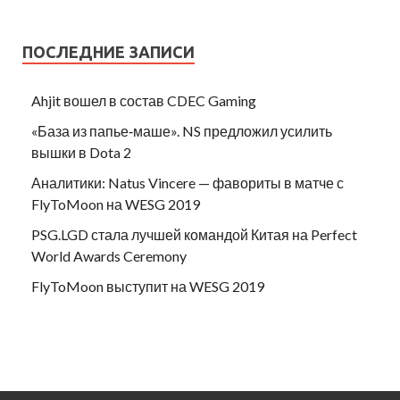
ПОСЛЕДНИЕ ЗАПИСИ
Ahjit вошел в состав CDEC Gaming
«База из папье‑маше». NS предложил усилить
вышки в Dota 2
Аналитики: Natus Vincere — фавориты в матче с
FlyToMoon на WESG 2019
PSG.LGD стала лучшей командой Китая на Perfect
World Awards Ceremony
FlyToMoon выступит на WESG 2019