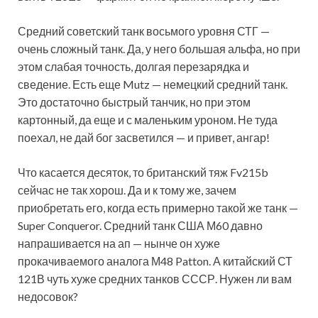
Средний советский танк восьмого уровня СТГ —
очень сложный танк. Да, у него большая альфа, но при
этом слабая точность, долгая перезарядка и
сведение. Есть еще Mutz — немецкий средний танк.
Это достаточно быстрый танчик, но при этом
картонный, да еще и с маленьким уроном. Не туда
поехал, не дай бог засветился — и привет, ангар!
Что касается десяток, то британский тяж Fv215b
сейчас не так хорош. Да и к тому же, зачем
приобретать его, когда есть примерно такой же танк —
Super Conqueror. Средний танк США М60 давно
напрашивается на ап — нынче он хуже
прокачиваемого аналога М48 Patton. А китайский СТ
121В чуть хуже средних танков СССР. Нужен ли вам
недосовок?