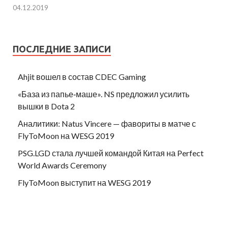
04.12.2019
ПОСЛЕДНИЕ ЗАПИСИ
Ahjit вошел в состав CDEC Gaming
«База из папье‑маше». NS предложил усилить
вышки в Dota 2
Аналитики: Natus Vincere — фавориты в матче с
FlyToMoon на WESG 2019
PSG.LGD стала лучшей командой Китая на Perfect
World Awards Ceremony
FlyToMoon выступит на WESG 2019