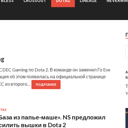
BLESS
CROSSOUT
DOTA2
LINEAGE
NEVERWIN
ng
CDEC Gaming по Dota 2. В команде он заменил Го Eve
А
ация об этом появилась на официальной странице
б
EC из второго…
ПОДРОБНЕЕ
Т
т
TA2
База из папье‑маше». NS предложил
силить вышки в Dota 2