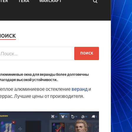
TER
TERA
WARCRAFT
ПОИСК
люминиевые окна для веранды более долговечны
лагодаря высокой устойчивости..
еплое алюминиевое остекление
веранд
и
еррас. Лучшие цены от производителя.