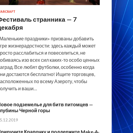
ARCRAFT
Фестиваль странника — 7
декабря
Маленькие праздники» призваны добавить
гре жизнерадостности: здесь каждый может
росто расслабиться и повеселиться, не
обиваясь изо всех сил каких-то особо ценных
аград. Все любят футболки, особенно когда
ни достаются бесплатно! Ищите торговцев,
асположенных по всему Азероту, чтобы
олучить и ваши…
овое подземелье для битв питомцев —
Глубины Черной горы
5.12.2019
риручите Крапочку и поддержите Make-A-