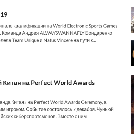
019
инале квалификации на World Electronic Sports Games
 3:1. Команда Андрея ALWAYSWANNAFLY Бондаренко
ела Team Unique и Natus Vincere на пути к…
Китая на Perfect World Awards
да Китая» на Perfect World Awards Ceremony, а
им игроком. Событие состоялось 7 декабря. Чуньюй
айских киберспортсменов. Вместе с ним