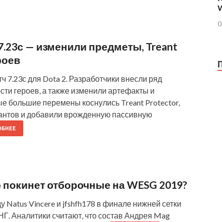
0
7.23с — изменили предметы, Treant
роев
ч 7.23с для Dota 2. Разработчики внесли ряд
сти героев, а также изменили артефакты и
 большие перемены коснулись Treant Protector,
лантов и добавили врожденную пассивную
БНЕЕ
то покинет отборочные на WESG 2019?
у Natus Vincere и jfshfh178 в финале нижней сетки
Г. Аналитики считают, что состав Андрея Mag