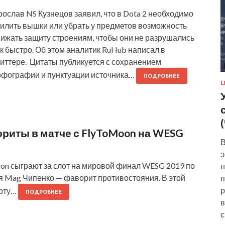
ослав NS Кузнецов заявил, что в Dota 2 необходимо
силить вышки или убрать у предметов возможность
нижать защиту строениям, чтобы они не разрушались
к быстро. Об этом аналитик RuHub написал в
виттере. Цитаты публикуется с сохранением
рфографии и пунктуации источника…
ПОДРОБНЕЕ
L
ориты в матче с FlyToMoon на WESG
В
э
Moon сыграют за слот на мировой финал WESG 2019 по
н
ея Mag Чипенко — фаворит противостояния. В этой
п
р
арту…
ПОДРОБНЕЕ
в
с