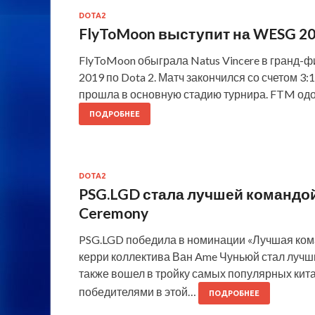
DOTA2
FlyToMoon выступит на WESG 2
FlyToMoon обыграла Natus Vincere в гранд-ф
2019 по Dota 2. Матч закончился со счетом
прошла в основную стадию турнира. FTM одол
ПОДРОБНЕЕ
DOTA2
PSG.LGD стала лучшей командой 
Ceremony
PSG.LGD победила в номинации «Лучшая коман
керри коллектива Ван Ame Чуньюй стал лучш
также вошел в тройку самых популярных кит
победителями в этой…
ПОДРОБНЕЕ