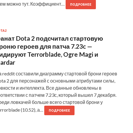
чем можно тут. Коэффициент…
ПОДРОБНЕЕ
TA2
анат Dota 2 подсчитал стартовую
роню героев для патча 7.23c —
идируют Terrorblade, Ogre Magi и
lardar
 reddit составили диаграмму стартовой брони героев
ota 2 для персонажей с основными атрибутами силы,
вкости и интеллекта. Все данные обновлены в
ответствии с патчем 7.23с, который вышел 7 декабря.
реди ловкачей больше всего стартовой брони у
rrorblade (10.52), а…
ПОДРОБНЕЕ