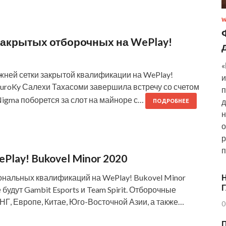
W
закрытых отборочных на WePlay!
«
ижней сетки закрытой квалификации на WePlay!
и
 KuroKy Салехи Тахасоми завершила встречу со счетом
п
igma поборется за слот на майноре с…
д
ПОДРОБНЕЕ
н
о
р
п
lay! Bukovel Minor 2020
ональных квалификаций на WePlay! Bukovel Minor
Н
будут Gambit Esports и Team Spirit. Отборочные
НГ, Европе, Китае, Юго-Восточной Азии, а также…
0
П