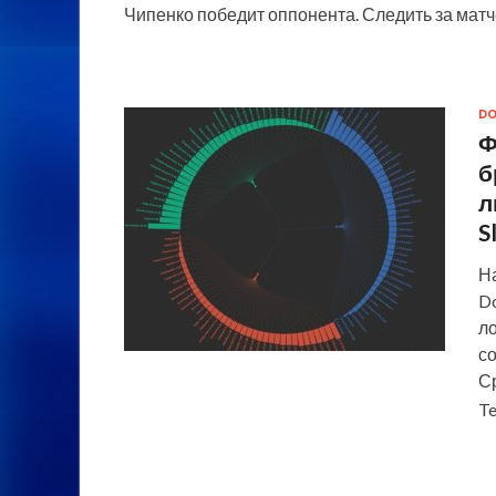
Чипенко победит оппонента. Следить за мат
DO
Ф
б
л
S
На
D
ло
со
С
Te