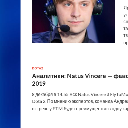
Яр
у
с
та
т
о
DOTA2
Аналитики: Natus Vincere — фав
2019
8 декабря в 14:55 мск Natus Vincere и FlyTo
Dota 2. По мнению экспертов, команда Андр
встрече у FTM будет преимущество в одну к