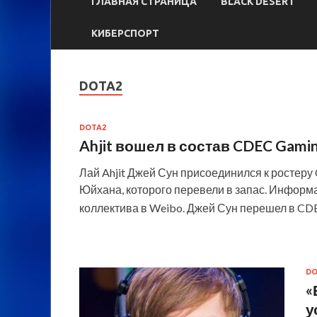
ГЛАВНАЯ СТРАНИЦА
BLACK DESERT
КИБЕРСПОРТ
DOTA2
DOTA2
Ahjit вошел в состав CDEC Gami
Лай Ahjit Джей Сун присоединился к ростеру 
Юйхана, которого перевели в запас. Информ
коллектива в Weibo. Джей Сун перешел в CD
DO
«
у