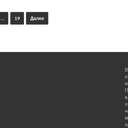
…
19
Далее
В
о
и
П
в
о
н
м
п