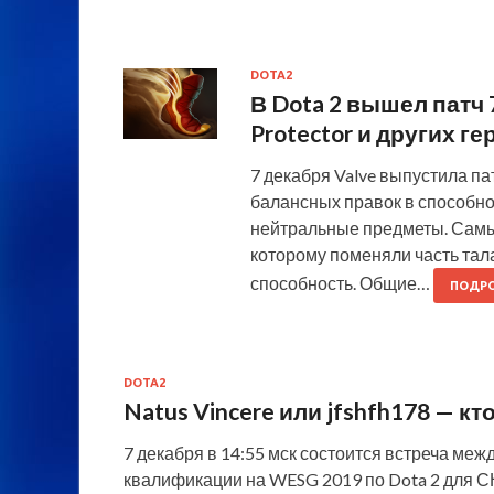
DOTA2
В Dota 2 вышел патч 
Protector и других ге
7 декабря Valve выпустила пат
балансных правок в способно
нейтральные предметы. Самые
которому поменяли часть та
способность. Общие…
ПОДРО
DOTA2
Natus Vincere или jfshfh178 — к
7 декабря в 14:55 мск состоится встреча межд
квалификации на WESG 2019 по Dota 2 для СН