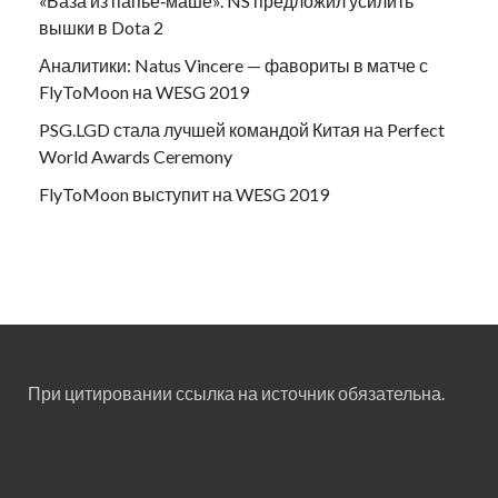
«База из папье‑маше». NS предложил усилить
вышки в Dota 2
Аналитики: Natus Vincere — фавориты в матче с
FlyToMoon на WESG 2019
PSG.LGD стала лучшей командой Китая на Perfect
World Awards Ceremony
FlyToMoon выступит на WESG 2019
При цитировании ссылка на источник обязательна.