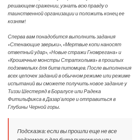
решающем сражении, узнать всю правду о
таинственной организации и положить конец ее
козням!
Сперва вам понадобится выполнить задания
«Стенающие зверьки», «Мертвые копи наносят
ответный удар», «Новые стражи Гномрегана» и
«Крошечные монстры Стратхольма» в прошлых
подземельях для битв питомцев. После выполнения
всех цепочек заданий в обычном режиме или режиме
испытаний вы сможете получить новое задание у
Тиззи Шестеряд в Боралусе или Радека
Фитильфикса в Дазар’алоре и отправиться в
Глубины Черной горы.
Подсказка: если вы прошли еще не все
подземелья для битв питомцев или