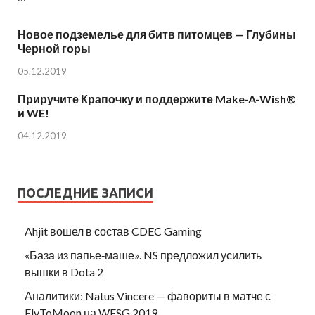
Новое подземелье для битв питомцев — Глубины
Черной горы
05.12.2019
Приручите Крапочку и поддержите Make-A-Wish®
и WE!
04.12.2019
ПОСЛЕДНИЕ ЗАПИСИ
Ahjit вошел в состав CDEC Gaming
«База из папье‑маше». NS предложил усилить
вышки в Dota 2
Аналитики: Natus Vincere — фавориты в матче с
FlyToMoon на WESG 2019