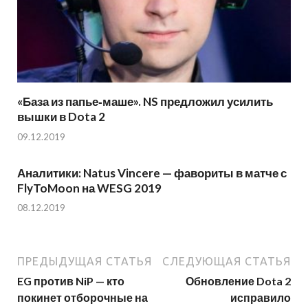
«База из папье‑маше». NS предложил усилить
вышки в Dota 2
09.12.2019
Аналитики: Natus Vincere — фавориты в матче с
FlyToMoon на WESG 2019
08.12.2019
ПРЕДЫДУЩАЯ СТАТЬЯ
СЛЕДУЮЩАЯ СТАТЬЯ
EG против NiP — кто
Обновление Dota 2
покинет отборочные на
исправило