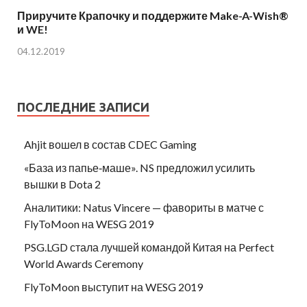
Приручите Крапочку и поддержите Make-A-Wish®
и WE!
04.12.2019
ПОСЛЕДНИЕ ЗАПИСИ
Ahjit вошел в состав CDEC Gaming
«База из папье‑маше». NS предложил усилить
вышки в Dota 2
Аналитики: Natus Vincere — фавориты в матче с
FlyToMoon на WESG 2019
PSG.LGD стала лучшей командой Китая на Perfect
World Awards Ceremony
FlyToMoon выступит на WESG 2019